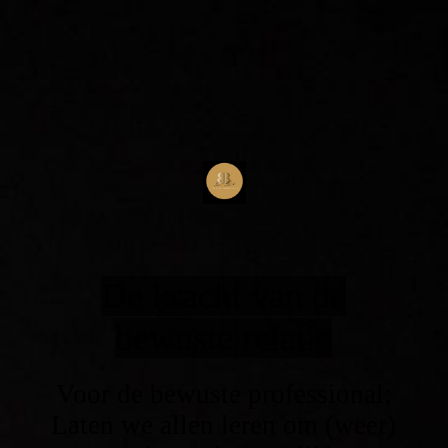
De kracht van de
bewuste relatie
Voor de bewuste professional;
Laten we allen leren om (weer)