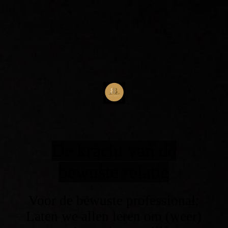
De kracht van de
bewuste relatie
Voor de bewuste professional;
Laten we allen leren om (weer)