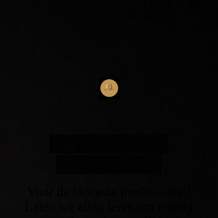
De kracht van de
bewuste relatie
Voor de bewuste professional;
Laten we allen leren om (weer)